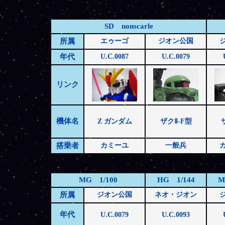
SD nonscarle
所属
エゥーゴ
ジオン公国
年代
U.C.0087
U.C.0079
リンク
機体名
Z ガンダム
ザクⅡ-F型
搭乗者
カミーユ
一般兵
MG 1/100
HG 1/144
M
所属
ジオン公国
ネオ・ジオン
年代
U.C.0079
U.C.0093