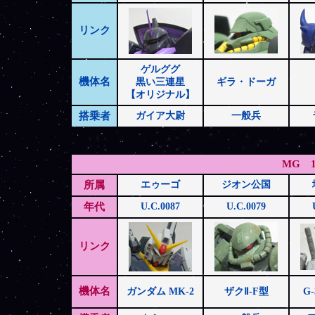
リンク
ゲルググ
機体名
黒い三連星
ギラ・ドーガ
【オリジナル】
搭乗者
ガイア大尉
一般兵
MG 1
所属
エゥーゴ
ジオン公国
年代
U.C.0087
U.C.0079
リンク
機体名
ガンダム MK-2
ザクⅡ-F型
G