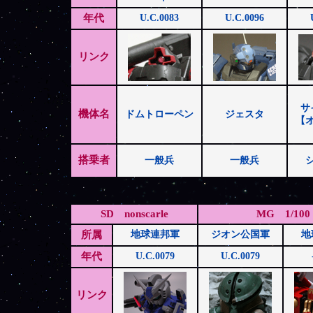
年代
U.C.0083
U.C.0096
リンク
サ
機体名
ドムトローペン
ジェスタ
【
搭乗者
一般兵
一般兵
SD nonscarle
MG 1/100
所属
地球連邦軍
ジオン公国軍
地
年代
U.C.0079
U.C.0079
リンク