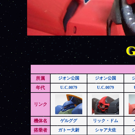
G
所属
ジオン公国
ジオン公国
年代
U.C.0079
U.C.0079
リンク
機体名
ゲルググ
リック・ドム
搭乗者
ガトー大尉
シャア大佐