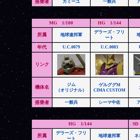
搭乗者
カミーユ
一般兵
MG 1/100
HG 1/144
デラーズ・フリ
所属
地球連邦軍
ート
年代
U.C.0079
U.C.0083
リンク
ジム
ゲルググM
機体名
（オリジナル）
CIMA CUSTOM
搭乗者
一般兵
シーマ中佐
HG 1/144
SD 
デラーズ・フリ
所属
地球連邦軍
ネ
ート